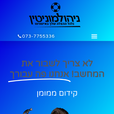
לתוכן
073-7755336📞
לא צריך לשבור את
המחשב!
אנחנו פה עבורך
קידום ממומן