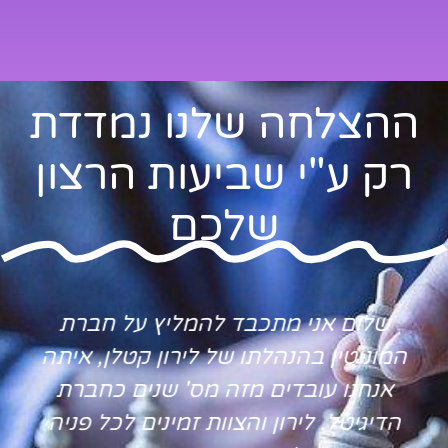
ההצלחה שלנו נמדדת
רק ע"י שביעות הרצון
שלכם
שלום אני מתכבד להמליץ על חברת
המוניטין בהנהלתו של לירון קטלן, איתה
אנחנו עובדים מזה מס' שנים כחברת
הדיגיטל. לירון והצוות זמינים לכל פניה