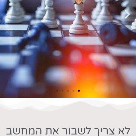
לשביעות רצוננו המלאה. לירון בעל ידע
מקצועי רחב בתחום עיסוקו, ובעל יכולת
לתת פתרון מקצועי לכל תקלה /
בקשה. במבחן התוצאה- האתר
מתוחזק ברמה גבוהה.
כפיר באואר
לא צריך לשבור את המחשב