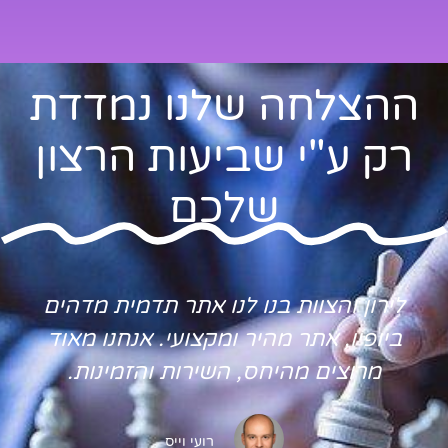
ההצלחה שלנו נמדדת
רק ע"י שביעות הרצון
שלכם
שלום אני מתכבד להמליץ על חברת
המוניטין בהנהלתו של לירון קטלן, איתה
אנחנו עובדים מזה מס' שנים כחברת
הדיגיטל. לירון והצוות זמינים לכל פניה
ודואגים לתת מענה מקצועי ומהיר