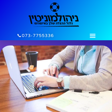
לתוכן
073-7755336📞