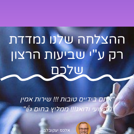
ההצלחה שלנו נמדדת
רק ע"י שביעות הרצון
שלכם
"אתם בידיים טובות !!! שירות אמין
מקצועי ודואג!!! ממליץ בחום 👍"
אלכס יעקובלב