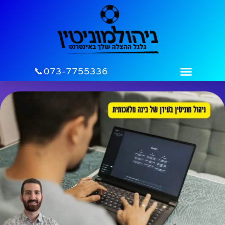
לתוכן
073-7755336📞