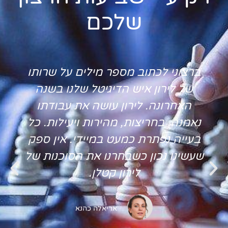
שלכם
כשרציתי לבחור חברת שיווק דיגיטלית
היה חשוב לי נושא הזמינות והמקצועיות
בעת פתרון תקלות, לאחר שיחה אחת
עם לירון הבנתי שיש על מי לסמוך. הוא
ענה על כל הציפיות ומעבר לכך, עם
חיוך והרבה פתרונות לכל בעייה שצצה,
לירון כל הכבוד יישר כוח👍👍
רפאל אלקבץ