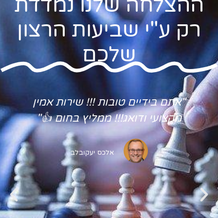
ההצלחה שלנו נמדדת
רק ע"י שביעות הרצון
שלכם
"אתם בידיים טובות !!! שירות אמין
מקצועי ודואג!!! ממליץ בחום 👍"
אלכס יעקובלב