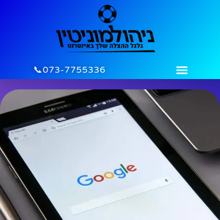
לתוכן
073-7755336📞