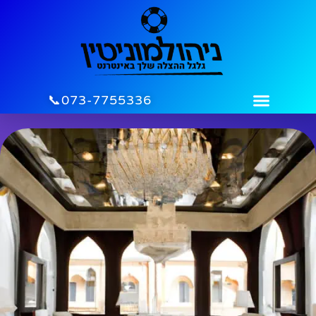
לתוכן
073-7755336📞